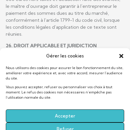
le maître d’ouvrage doit garantir à l’entrepreneur le
paiement des sommes dues au titre du marché,
conformément à l’article 1799-1 du code civil, lorsque
les conditions légales d’application de ce texte sont
réunies.
26. DROIT APPLICABLE ET JURIDICTION
COMPÉTENTE
Gérer les cookies
Les présentes Conditions Générales de Prix et
Nous utilisons des cookies pour assurer le bon fonctionnement du site,
d’Exécution des Travaux sont soumises au droit
améliorer votre expérience et, avec votre accord, mesurer l’audience
français. En cas de litige, après épuisement de toute
du site.
voie amiable, les juridictions compétentes seront
Vous pouvez accepter, refuser ou personnaliser vos choix à tout
déterminées conformément aux règles légales
moment. Le refus des cookies non nécessaires n’empêche pas
l’utilisation normale du site.
applicables.
Pour les clients professionnels, le tribunal compétent
Accepter
sera celui du siège de l’entreprise, sauf disposition
légale impérative contraire.
Refuser