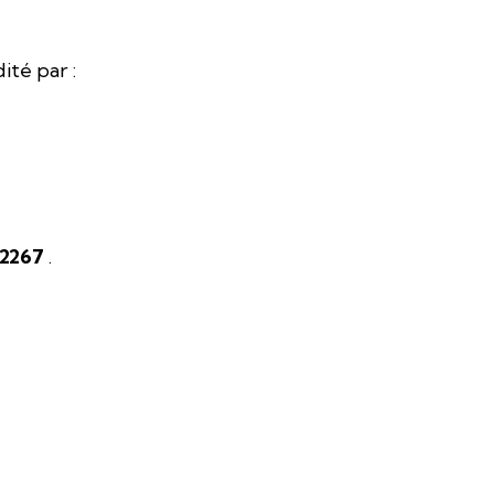
dité par :
2267
.