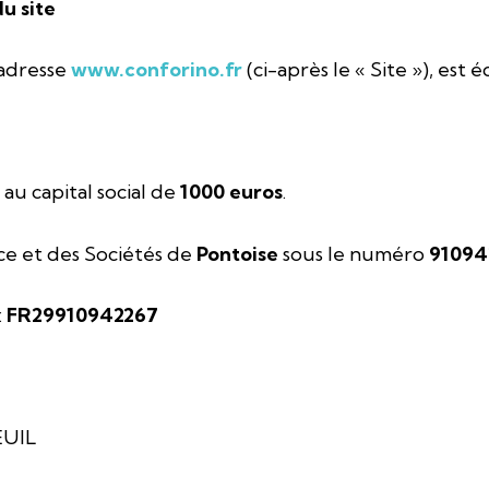
du site
’adresse
www.conforino.fr
(ci-après le « Site »), est é
 au capital social de
1000 euros
.
e et des Sociétés de
Pontoise
sous le numéro
91094
:
FR29910942267
EUIL