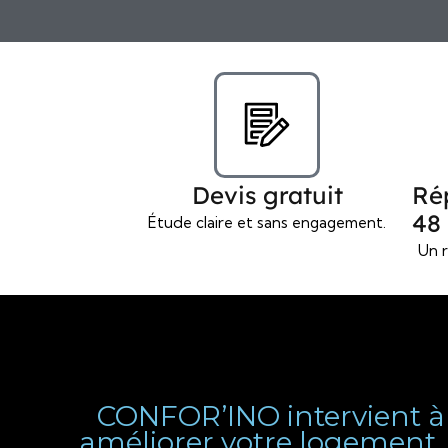
Devis gratuit
Ré
48
Étude claire et sans engagement.
Un r
CONFOR’INO intervient à A
améliorer votre logement. D