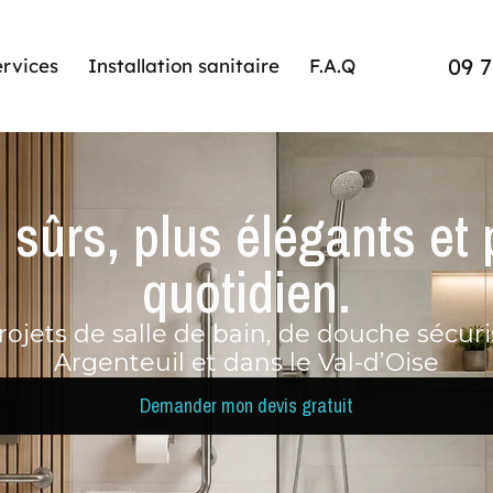
09 7
rvices
Installation sanitaire
F.A.Q
sûrs, plus élégants et
quotidien.
ojets de salle de bain, de douche sécur
Argenteuil et dans le Val-d’Oise
Demander mon devis gratuit