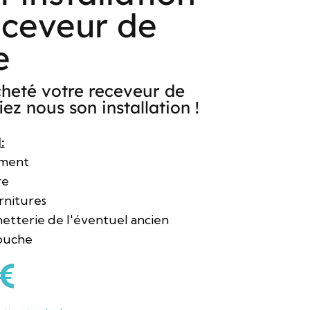
eceveur de
e
heté votre receveur de
ez nous son installation !
:
ement
re
rnitures
hetterie de l'éventuel ancien
ouche
€