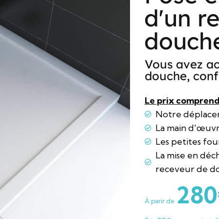
d'un r
douch
Vous avez ac
douche, confi
Le prix comprend
Notre déplac
La main d'œuv
Les petites fou
La mise en déc
receveur de d
280
À parir de