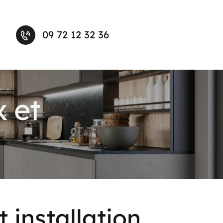
09 72 12 32 36
x et
 installation