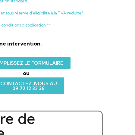
lation standard.
et sous réserve d’éligibilité à la TVA réduite*
s conditions d’application **
e intervention:
MPLISSEZ LE FORMULAIRE
ou
CONTACTEZ-NOUS AU
09 72 12 32 36
re de
e