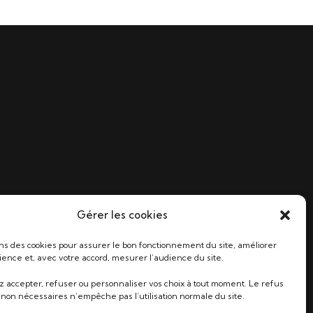
Gérer les cookies
ons des cookies pour assurer le bon fonctionnement du site, améliorer
ience et, avec votre accord, mesurer l’audience du site.
 accepter, refuser ou personnaliser vos choix à tout moment. Le refus
 non nécessaires n’empêche pas l’utilisation normale du site.