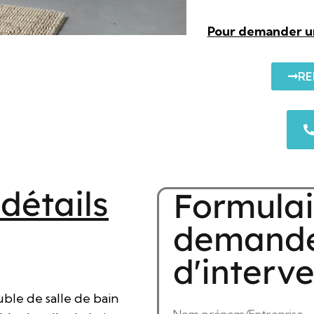
Pour demander un
RE
 détails
Formulai
demand
d'interv
ble de salle de bain