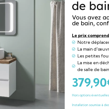
de bai
Vous avez ac
de bain, conf
Le prix comprend
Notre déplac
La main d'œuv
Les petites fou
La mise en déc
de salle de bai
379,90
Hors options éventuelles 
Installation soumise à de