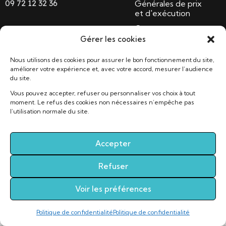
09 72 12 32 36
Générales de prix
et d'exécution
Contact
Gérer les cookies
Nous utilisons des cookies pour assurer le bon fonctionnement du site,
améliorer votre expérience et, avec votre accord, mesurer l’audience
du site.
2026 – Confor’INO – Tous droits réservés – Médiateur
Vous pouvez accepter, refuser ou personnaliser vos choix à tout
de la consommation :
CM2C
–
www.cm2c.net
moment. Le refus des cookies non nécessaires n’empêche pas
l’utilisation normale du site.
Entreprise assurée en Responsabilité Civile
Professionnelle et Garantie Décennale auprès de
GROUPAMA. Attestation disponible sur simple
Accepter
demande.
Refuser
Voir les préférences
Politique de confidentialité
Politique de confidentialité