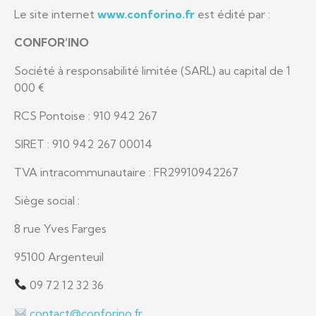
Le site internet
www.conforino.fr
est édité par :
CONFOR’INO
Société à responsabilité limitée (SARL) au capital de 1
000 €
RCS Pontoise : 910 942 267
SIRET : 910 942 267 00014
TVA intracommunautaire : FR29910942267
Siège social :
8 rue Yves Farges
95100 Argenteuil
09 72 12 32 36
contact@conforino.fr