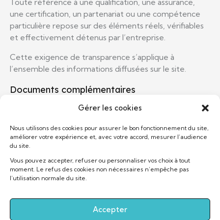
Toute référence à une qualification, une assurance,
une certification, un partenariat ou une compétence
particulière repose sur des éléments réels, vérifiables
et effectivement détenus par l’entreprise.
Cette exigence de transparence s’applique à
l’ensemble des informations diffusées sur le site.
Documents complémentaires
Pour une information complète sur vos droits et sur
Gérer les cookies
nos engagements, nous vous invitons à consulter
Nous utilisons des cookies pour assurer le bon fonctionnement du site,
également :
améliorer votre expérience et, avec votre accord, mesurer l’audience
du site.
Conditions Générales de Vente
Vous pouvez accepter, refuser ou personnaliser vos choix à tout
Protection du consommateur
moment. Le refus des cookies non nécessaires n’empêche pas
Politique de confidentialité
l’utilisation normale du site.
Droit applicable
Accepter
Les présentes mentions légales sont soumises au droit