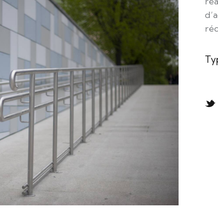
réa
d’a
réd
Ty