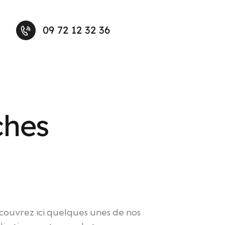
09 72 12 32 36
ches
couvrez ici quelques unes de nos