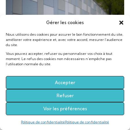
Gérer les cookies
Nous utilisons des cookies pour assurer le bon fonctionnement du site,
Main Courante – Nez de
améliorer votre expérience et, avec votre accord, mesurer l’audience
marches – Dalle podotactile
du site.
Travaux d’accessibilité pour personne à
Vous pouvez accepter, refuser ou personnaliser vos choix à tout
mobilité réduite
moment. Le refus des cookies non nécessaires n’empêche pas
l’utilisation normale du site.
Accepter
Refuser
Copyright © 2026. All rights reserved.
Voir les préférences
Politique de confidentialité
Politique de confidentialité